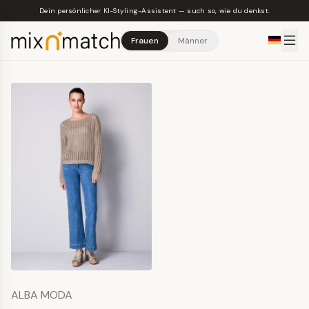
Skip to main content
Dein persönlicher KI-Styling-Assistent — such so, wie du denkst.
Frauen
Männer
ALBA MODA