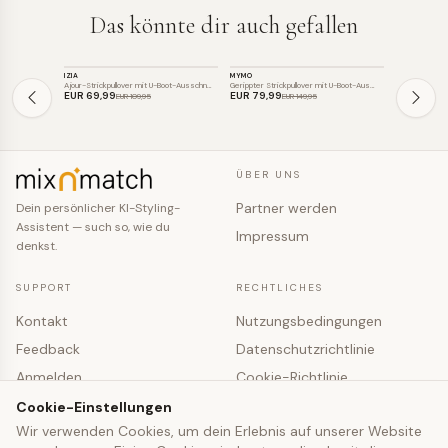
Das könnte dir auch gefallen
STRICK
STRICK
STRICK
IZIA
MYMO
USHA
SALE
SALE
SALE
Ajour-Strickpullover mit U-Boot-Ausschn…
Gerippter Strickpullover mit U-Boot-Aus…
Floral gestrick
EUR 69
,99
EUR 79
,99
EUR 79
,99
EUR 109
,95
EUR 149
,95
ÜBER UNS
Partner werden
Dein persönlicher KI-Styling-
Assistent — such so, wie du
Impressum
denkst.
SUPPORT
RECHTLICHES
Kontakt
Nutzungsbedingungen
Feedback
Datenschutzrichtlinie
Anmelden
Cookie-Richtlinie
Registrieren
Cookie-Einstellungen
Cookie-Einstellungen
Wir verwenden Cookies, um dein Erlebnis auf unserer Website