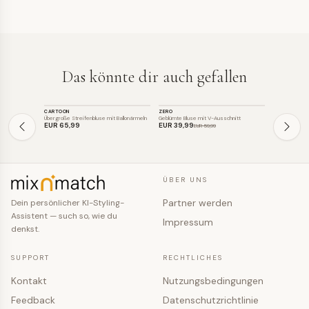
Das könnte dir auch gefallen
TOP
TOP
TOP
CARTOON
ZERO
FAINA
SALE
SALE
Übergroße Streifenbluse mit Ballonärmeln
Geblümte Bluse mit V-Ausschnitt
Elegante Sati
EUR 65
,99
EUR 39
,99
EUR 79
,99
EUR 59
,99
ÜBER UNS
Partner werden
Dein persönlicher KI-Styling-
Assistent — such so, wie du
Impressum
denkst.
SUPPORT
RECHTLICHES
Kontakt
Nutzungsbedingungen
Feedback
Datenschutzrichtlinie