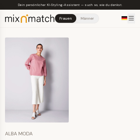
Skip to main content
Dein persönlicher KI-Styling-Assistent — such so, wie du denkst.
Frauen
Männer
ALBA MODA