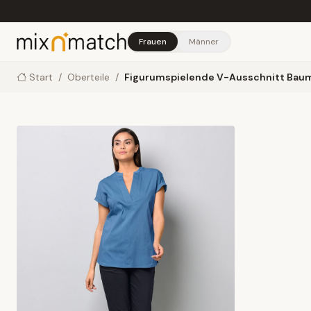
Skip to main content
Frauen
Männer
Start
/
Oberteile
/
Figurumspielende V-Ausschnitt Bau