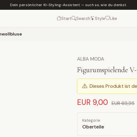
Dein persönlicher KI-Styling-Assistent — such so, wie du denkst.
Start
Search
Style
Like
mwollbluse
ALBA MODA
Figurumspielende V-
Dieses Produkt ist de
EUR 9,00
EUR 69,95
Kategorie
Oberteile