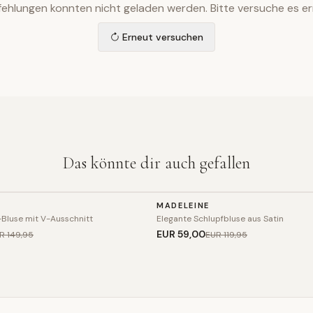
ehlungen konnten nicht geladen werden. Bitte versuche es er
Erneut versuchen
Das könnte dir auch gefallen
TOP
MADELEINE
SALE
Bluse mit V-Ausschnitt
Elegante Schlupfbluse aus Satin
EUR 59
,00
R 149
,95
EUR 119
,95