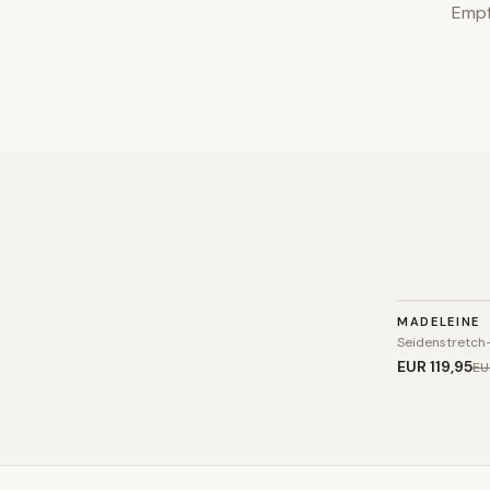
Empf
TOP
MADELEINE
SALE
Seidenstretch-
EUR 119
,95
EU