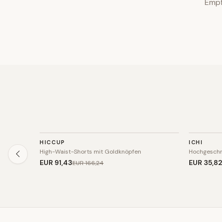
Empf
HOSE
HOSE
HICCUP
ICHI
SALE
SALE
High-Waist-Shorts mit Goldknöpfen
Hochgeschn
EUR 91
,43
EUR 35
,8
EUR 166
,24