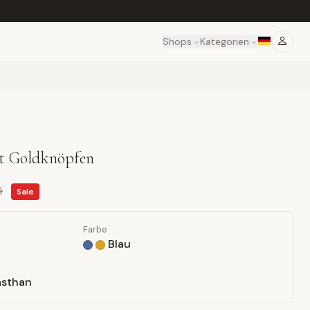
Shops
Kategorien
it Goldknöpfen
5
Sale
Farbe
Blau
asthan