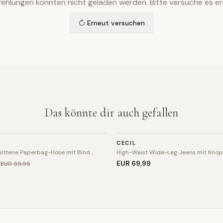
ehlungen konnten nicht geladen werden. Bitte versuche es er
Erneut versuchen
Das könnte dir auch gefallen
HOSE
CECIL
ittene Paperbag-Hose mit Bind…
High-Waist Wide-Leg Jeans mit Knopf
2
EUR 69
,99
EUR 59
,95