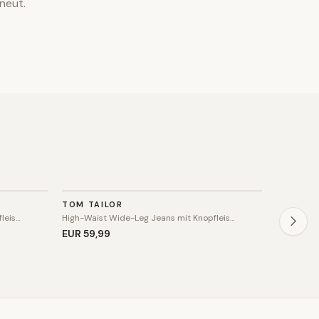
neut.
HOSE
HOSE
TOM TAILOR
DILVIN
SALE
leis…
High-Waist Wide-Leg Jeans mit Knopfleis…
Taillierte
EUR 59
,99
EUR 50
,