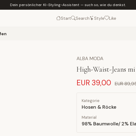
Dein persönlicher KI-Styling-Assistent — such so, wie du denkst.
Start
Search
Style
Like
fen
ALBA MODA
High-Waist-Jeans m
EUR 39,00
EUR 89,9
Kategorie
Hosen & Röcke
Material
98% Baumwolle/ 2% El