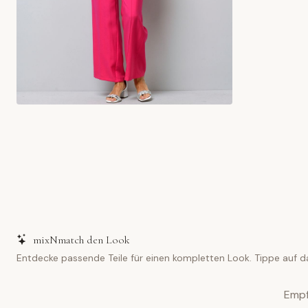
mixNmatch den Look
Entdecke passende Teile für einen kompletten Look. Tippe auf d
Empf