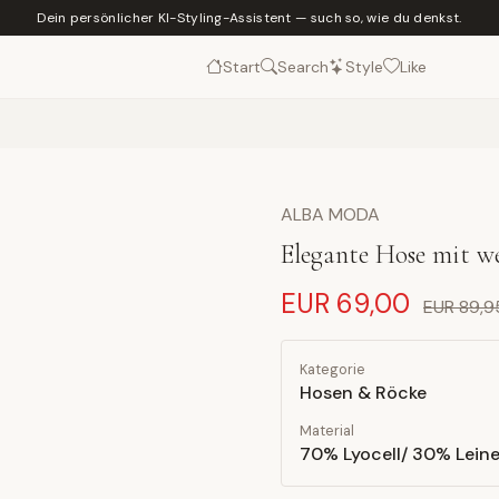
Dein persönlicher KI-Styling-Assistent — such so, wie du denkst.
Start
Search
Style
Like
ALBA MODA
Elegante Hose mit w
EUR 69,00
EUR 89,9
Kategorie
Hosen & Röcke
Material
70% Lyocell/ 30% Lein