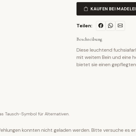
KAUFEN BEI MADELE
Teilen:
Beschreibung
Diese leuchtend fuchsiafa
mit weitem Bein und eine h
bietet sie einen gepflegte
as Tausch-Symbol für Alternativen.
ehlungen konnten nicht geladen werden. Bitte versuche es er