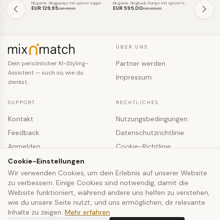
SALE
SALE
SALE
Elegante Slingpumps mit spitzer Kappe
Elegante Slingback-Pumps mit spitzer Ka…
Elegante Slin
EUR 129
,95
EUR 595
,00
EUR 119
,0
EUR 159
,90
EUR 820
,00
ÜBER UNS
Partner werden
Dein persönlicher KI-Styling-
Assistent — such so, wie du
Impressum
denkst.
SUPPORT
RECHTLICHES
Kontakt
Nutzungsbedingungen
Feedback
Datenschutzrichtlinie
Anmelden
Cookie-Richtlinie
Registrieren
Cookie-Einstellungen
Cookie-Einstellungen
Wir verwenden Cookies, um dein Erlebnis auf unserer Website
zu verbessern. Einige Cookies sind notwendig, damit die
© 2026 mixNmatch · co-fashion UG (haftungsbeschränkt)
Website funktioniert, während andere uns helfen zu verstehen,
wie du unsere Seite nutzt, und uns ermöglichen, dir relevante
Inhalte zu zeigen.
Mehr erfahren