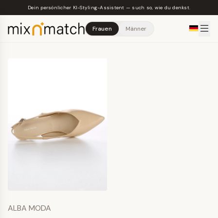
Skip to main content
Dein persönlicher KI-Styling-Assistent — such so, wie du denkst.
Frauen
Männer
ALBA MODA