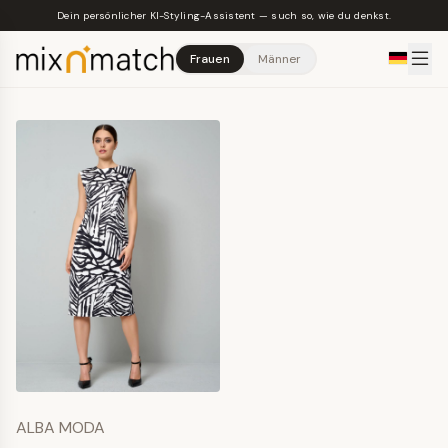
Skip to main content
Dein persönlicher KI-Styling-Assistent — such so, wie du denkst.
Frauen
Männer
ALBA MODA