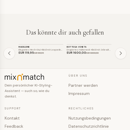
Das könnte dir auch gefallen
KLEID
KLEID
KLEID
MADELEINE
BOTTEGA VENETA
FAINA
SALE
SALE
SALE
Elegantes Mesh-Etui-Kleid mit Leoparden…
Drapiertes Halterneck-Kleid mit Zebradr…
Maxikleid mit
EUR 119
,95
EUR 1600
,00
EUR 160
,9
EUR 189
,95
EUR 3200
,00
ÜBER UNS
Partner werden
Dein persönlicher KI-Styling-
Assistent — such so, wie du
Impressum
denkst.
SUPPORT
RECHTLICHES
Kontakt
Nutzungsbedingungen
Feedback
Datenschutzrichtlinie