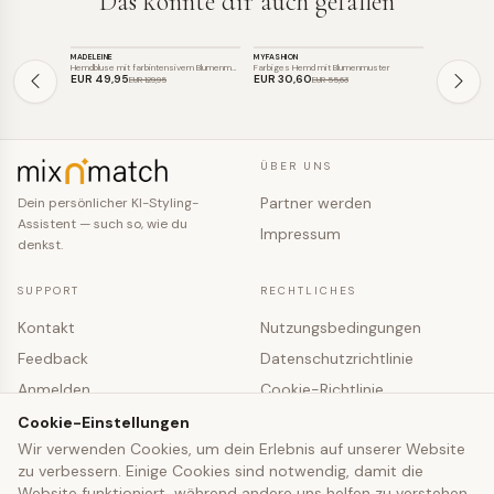
Das könnte dir auch gefallen
TOP
TOP
TOP
MADELEINE
MYFASHION
MADELEINE
SALE
SALE
SALE
Hemdbluse mit farbintensivem Blumenmust…
Farbiges Hemd mit Blumenmuster
Baumwollbluse
EUR 49
,95
EUR 30
,60
EUR 89
,95
EUR 129
,95
EUR 55
,63
ÜBER UNS
Partner werden
Dein persönlicher KI-Styling-
Assistent — such so, wie du
Impressum
denkst.
SUPPORT
RECHTLICHES
Kontakt
Nutzungsbedingungen
Feedback
Datenschutzrichtlinie
Anmelden
Cookie-Richtlinie
Registrieren
Cookie-Einstellungen
Cookie-Einstellungen
Wir verwenden Cookies, um dein Erlebnis auf unserer Website
zu verbessern. Einige Cookies sind notwendig, damit die
© 2026 mixNmatch · co-fashion UG (haftungsbeschränkt)
Website funktioniert, während andere uns helfen zu verstehen,