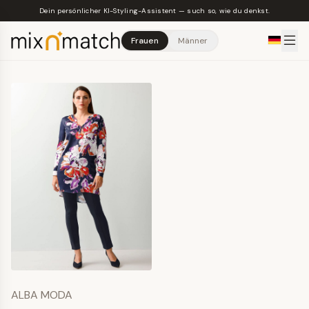
Skip to main content
Dein persönlicher KI-Styling-Assistent — such so, wie du denkst.
Frauen
Männer
ALBA MODA