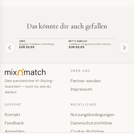
Das könnte dir auch gefallen
TOP
TOP
TOP
ZERO
BETTY BARCLAY
ALBA MODA
SALE
Elegante Satinbluse mit Raffung
Satinbluse mit geometrischem Muster
Gestreifte He
EUR 39
,99
EUR 69
,99
EUR 39
,0
ÜBER UNS
Partner werden
Dein persönlicher KI-Styling-
Assistent — such so, wie du
Impressum
denkst.
SUPPORT
RECHTLICHES
Kontakt
Nutzungsbedingungen
Feedback
Datenschutzrichtlinie
Anmelden
Cookie-Richtlinie