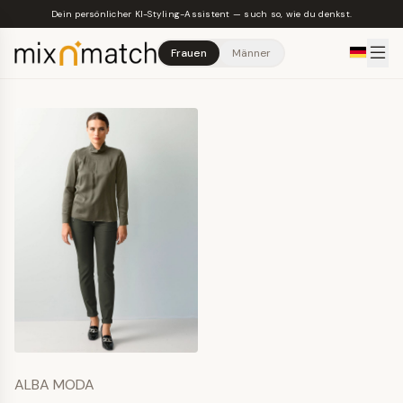
Skip to main content
Dein persönlicher KI-Styling-Assistent — such so, wie du denkst.
Frauen
Männer
ALBA MODA