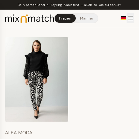
Skip to main content
Dein persönlicher KI-Styling-Assistent — such so, wie du denkst.
Frauen
Männer
ALBA MODA