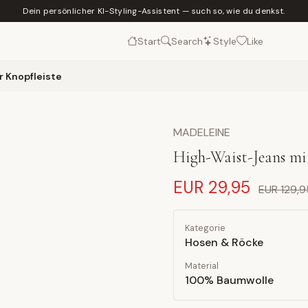
Dein persönlicher KI-Styling-Assistent — such so, wie du denkst.
Start
Search
Style
Like
r Knopfleiste
MADELEINE
High-Waist-Jeans mit
EUR 29,95
EUR 129,9
Kategorie
Hosen & Röcke
Material
100% Baumwolle