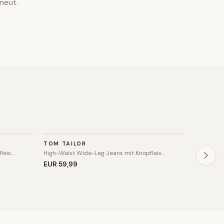
neut.
HOSE
HOSE
TOM TAILOR
BELSTAF
SALE
leis…
High-Waist Wide-Leg Jeans mit Knopfleis…
High-Wais
EUR 59
,99
EUR 85
,