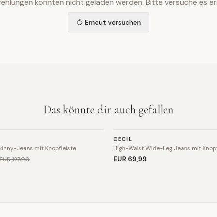
ehlungen konnten nicht geladen werden. Bitte versuche es er
Erneut versuchen
Das könnte dir auch gefallen
HOSE
CECIL
kinny-Jeans mit Knopfleiste
High-Waist Wide-Leg Jeans mit Knopf
EUR 69
,99
EUR 127
,00