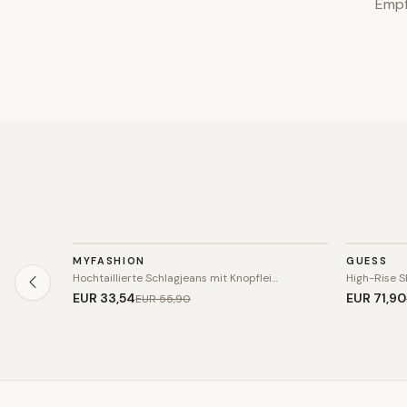
Empf
HOSE
HOSE
MYFASHION
GUESS
SALE
SALE
Hochtaillierte Schlagjeans mit Knopflei…
High-Rise S
EUR 33
,54
EUR 71
,90
EUR 55
,90