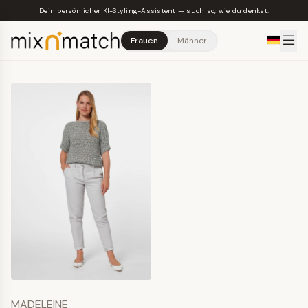
Skip to main content
Dein persönlicher KI-Styling-Assistent — such so, wie du denkst.
Frauen
Männer
MADELEINE