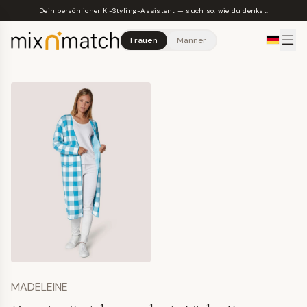
Skip to main content
Dein persönlicher KI-Styling-Assistent — such so, wie du denkst.
Frauen
Männer
MADELEINE