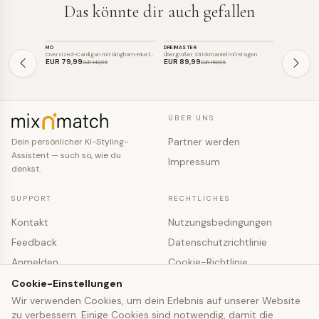
Das könnte dir auch gefallen
STRICK
STRICK
STRICK
MO
DREIMASTER
MADELEINE
SALE
SALE
SALE
Oversized-Cardigan mit Gingham-Muster
Übergroßer Strickmantel mit Kragen
EUR 79
,99
EUR 89
,99
EUR 99
,0
EUR 149
,95
EUR 159
,95
ÜBER UNS
Partner werden
Dein persönlicher KI-Styling-
Assistent — such so, wie du
Impressum
denkst.
SUPPORT
RECHTLICHES
Kontakt
Nutzungsbedingungen
Feedback
Datenschutzrichtlinie
Anmelden
Cookie-Richtlinie
Registrieren
Cookie-Einstellungen
Cookie-Einstellungen
Wir verwenden Cookies, um dein Erlebnis auf unserer Website
zu verbessern. Einige Cookies sind notwendig, damit die