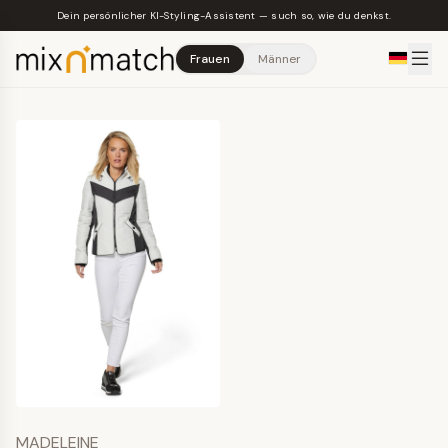
Skip to main content
Dein persönlicher KI-Styling-Assistent — such so, wie du denkst.
Frauen
Männer
MADELEINE