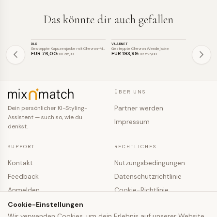
Das könnte dir auch gefallen
JACKE
JACKE
JACKE
DLX
VUARNET
SOLS
SALE
SALE
SALE
Gesteppte Kapuzenjacke mit Chevron-Must…
Gesteppte Chevron Wendejacke
Leichte Stepp
EUR 76
,00
EUR 193
,99
EUR 79
,5
EUR 215
,99
EUR 525
,00
ÜBER UNS
Partner werden
Dein persönlicher KI-Styling-
Assistent — such so, wie du
Impressum
denkst.
SUPPORT
RECHTLICHES
Kontakt
Nutzungsbedingungen
Feedback
Datenschutzrichtlinie
Anmelden
Cookie-Richtlinie
Registrieren
Cookie-Einstellungen
Cookie-Einstellungen
Wir verwenden Cookies, um dein Erlebnis auf unserer Website