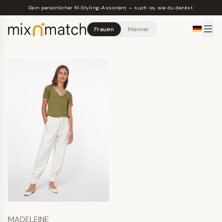
Skip to main content
Dein persönlicher KI-Styling-Assistent — such so, wie du denkst.
Frauen
Männer
MADELEINE