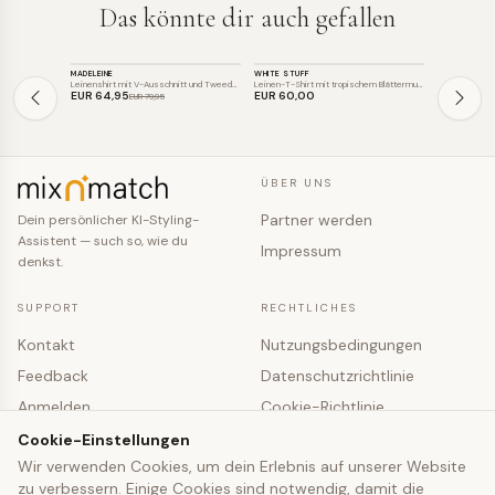
Das könnte dir auch gefallen
TOP
TOP
TOP
MADELEINE
WHITE STUFF
MADELEINE
SALE
SALE
Leinenshirt mit V-Ausschnitt und Tweed-…
Leinen-T-Shirt mit tropischem Blättermu…
Leinenshirt m
EUR 64
,95
EUR 60
,00
EUR 69
,95
EUR 79
,95
ÜBER UNS
Partner werden
Dein persönlicher KI-Styling-
Assistent — such so, wie du
Impressum
denkst.
SUPPORT
RECHTLICHES
Kontakt
Nutzungsbedingungen
Feedback
Datenschutzrichtlinie
Anmelden
Cookie-Richtlinie
Registrieren
Cookie-Einstellungen
Cookie-Einstellungen
Wir verwenden Cookies, um dein Erlebnis auf unserer Website
zu verbessern. Einige Cookies sind notwendig, damit die