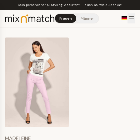
Skip to main content
Dein persönlicher KI-Styling-Assistent — such so, wie du denkst.
Frauen
Männer
MADELEINE