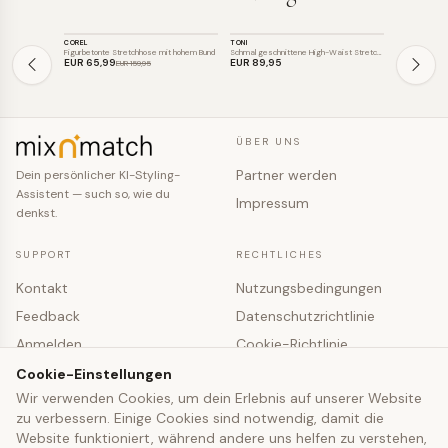
HOSE
HOSE
HOSE
COREL
TONI
COREL
SALE
SALE
Figurbetonte Stretchhose mit hohem Bund
Schmal geschnittene High-Waist Stretchh…
Hochtaillierte
EUR 65
,99
EUR 89
,95
EUR 65
,99
EUR 159
,95
ÜBER UNS
Partner werden
Dein persönlicher KI-Styling-
Assistent — such so, wie du
Impressum
denkst.
SUPPORT
RECHTLICHES
Kontakt
Nutzungsbedingungen
Feedback
Datenschutzrichtlinie
Anmelden
Cookie-Richtlinie
Registrieren
Cookie-Einstellungen
Cookie-Einstellungen
Wir verwenden Cookies, um dein Erlebnis auf unserer Website
zu verbessern. Einige Cookies sind notwendig, damit die
© 2026 mixNmatch · co-fashion UG (haftungsbeschränkt)
Website funktioniert, während andere uns helfen zu verstehen,