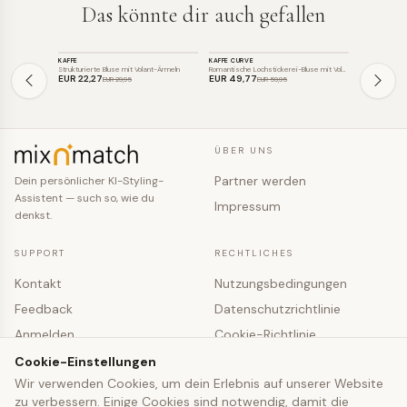
Das könnte dir auch gefallen
TOP
TOP
TOP
KAFFE
KAFFE CURVE
KAFFE CURVE
SALE
SALE
SALE
Strukturierte Bluse mit Volant-Ärmeln
Romantische Lochstickerei-Bluse mit Vol…
Rüschenbluse 
EUR 22
,27
EUR 49
,77
EUR 31
,21
EUR 29
,95
EUR 59
,95
EU
ÜBER UNS
Partner werden
Dein persönlicher KI-Styling-
Assistent — such so, wie du
Impressum
denkst.
SUPPORT
RECHTLICHES
Kontakt
Nutzungsbedingungen
Feedback
Datenschutzrichtlinie
Anmelden
Cookie-Richtlinie
Registrieren
Cookie-Einstellungen
Cookie-Einstellungen
Wir verwenden Cookies, um dein Erlebnis auf unserer Website
zu verbessern. Einige Cookies sind notwendig, damit die