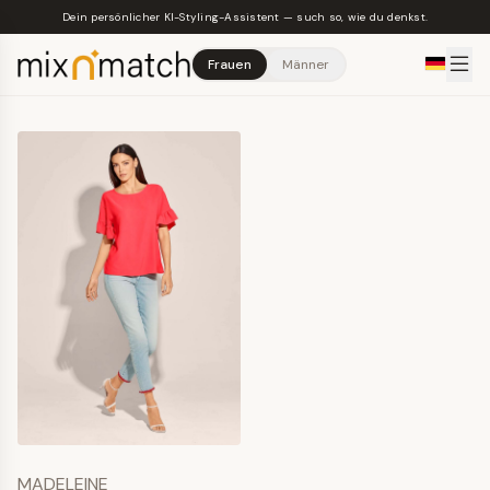
Skip to main content
Dein persönlicher KI-Styling-Assistent — such so, wie du denkst.
Frauen
Männer
MADELEINE