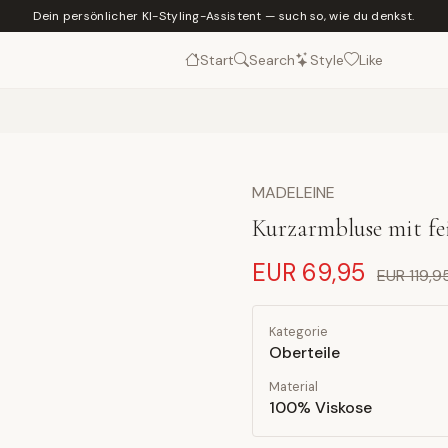
Dein persönlicher KI-Styling-Assistent — such so, wie du denkst.
Start
Search
Style
Like
MADELEINE
Kurzarmbluse mit fe
EUR 69,95
EUR 119,9
Kategorie
Oberteile
Material
100% Viskose