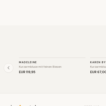
TOP
TOP
MADELEINE
KAREN BY
SALE
Kurzarmbluse mit feinen Biesen
Kurzarmblu
EUR 119
,95
EUR 67
,0