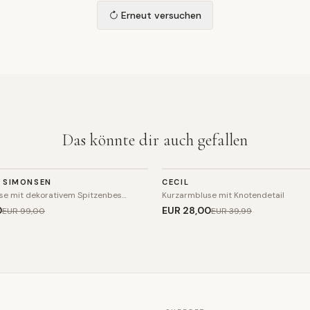
Erneut versuchen
Das könnte dir auch gefallen
TOP
 SIMONSEN
CECIL
SALE
se mit dekorativem Spitzenbes…
Kurzarmbluse mit Knotendetail
0
EUR 28
,00
EUR 99
,00
EUR 39
,99