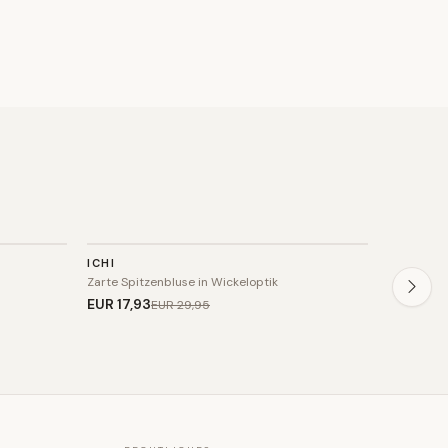
TOP
TOP
ICHI
BIANCO 
SALE
SALE
Zarte Spitzenbluse in Wickeloptik
Filigrane 
EUR 17
,93
EUR 30
,
EUR 29
,95