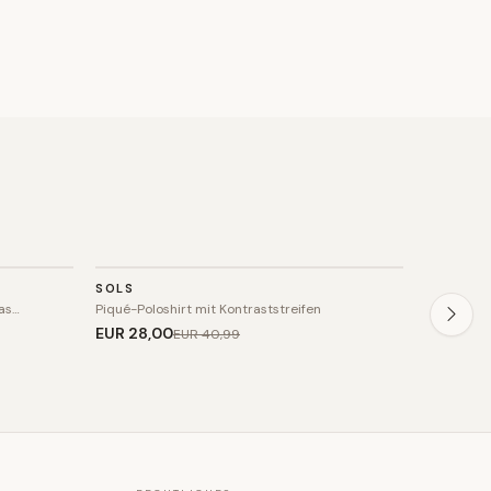
TOP
TOP
SOLS
SOLS
SALE
SALE
ras…
Piqué-Poloshirt mit Kontraststreifen
Kurzärmeli
EUR 28
,00
EUR 29
,
EUR 40
,99