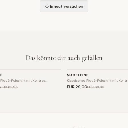
Erneut versuchen
Das könnte dir auch gefallen
TOP
NE
MADELEINE
SALE
 Piqué-Poloshirt mit Kontras…
Klassisches Piqué-Poloshirt mit Kont
5
EUR 29
,00
EUR 69
,95
EUR 69
,95