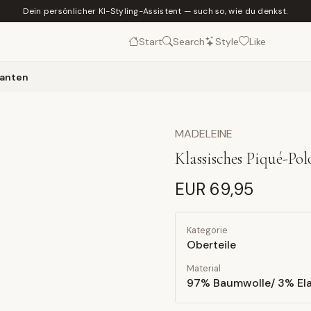
Dein persönlicher KI-Styling-Assistent — such so, wie du denkst.
Start
Search
Style
Like
kanten
MADELEINE
Klassisches Piqué-Po
EUR 69,95
Kategorie
Oberteile
Material
97% Baumwolle/ 3% El