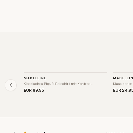
TOP
TOP
MADELEINE
MADELEI
SALE
Klassisches Piqué-Poloshirt mit Kontras…
Klassisches
EUR 69
,95
EUR 24
,9