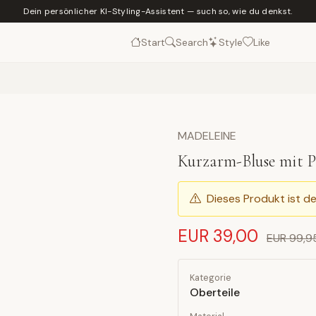
Dein persönlicher KI-Styling-Assistent — such so, wie du denkst.
Start
Search
Style
Like
MADELEINE
Kurzarm-Bluse mit P
Dieses Produkt ist de
EUR 39,00
EUR 99,9
Kategorie
Oberteile