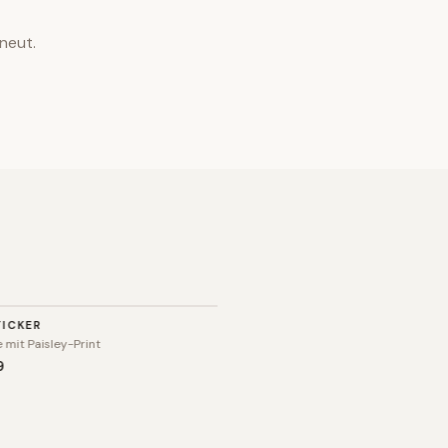
neut.
TICKER
 mit Paisley-Print
9