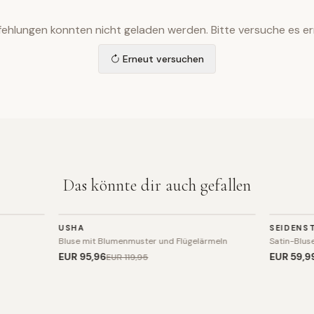
ehlungen konnten nicht geladen werden. Bitte versuche es er
Erneut versuchen
Das könnte dir auch gefallen
TOP
TOP
USHA
SEIDENS
SALE
Bluse mit Blumenmuster und Flügelärmeln
Satin-Bluse
EUR 95
,96
EUR 59
,9
EUR 119
,95