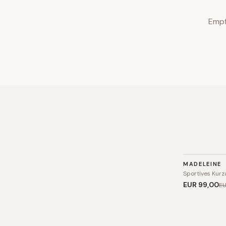
Empf
KLEID
MADELEINE
SALE
Sportives Kurz
EUR 99
,00
EU