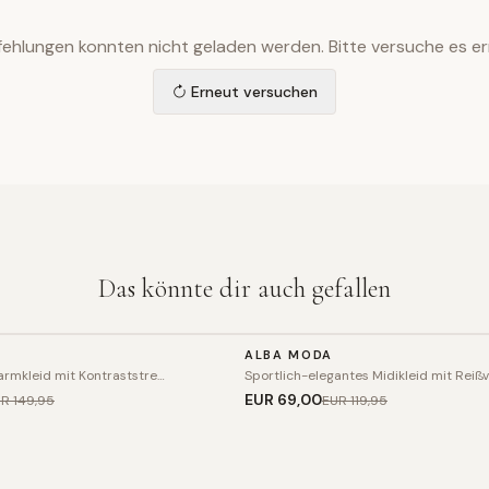
ehlungen konnten nicht geladen werden. Bitte versuche es er
Erneut versuchen
Das könnte dir auch gefallen
KLEID
ALBA MODA
SALE
armkleid mit Kontraststre…
Sportlich-elegantes Midikleid mit Reiß
EUR 69
,00
R 149
,95
EUR 119
,95