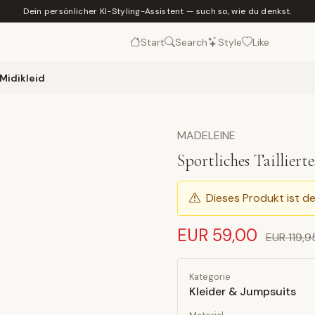
Dein persönlicher KI-Styling-Assistent — such so, wie du denkst.
Start
Search
Style
Like
-Midikleid
MADELEINE
Sportliches Tailliert
Dieses Produkt ist de
EUR 59,00
EUR 119,9
Kategorie
Kleider & Jumpsuits