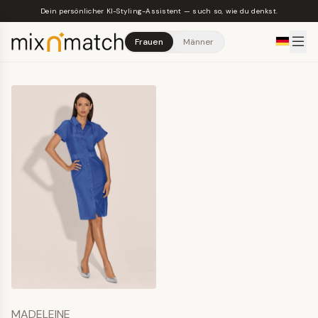
Skip to main content
Dein persönlicher KI-Styling-Assistent — such so, wie du denkst.
Frauen
Männer
MADELEINE