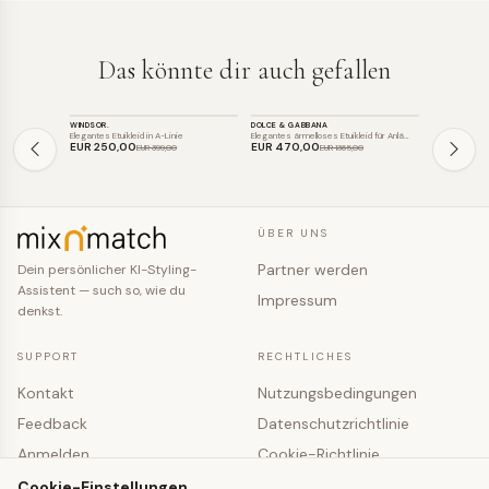
Das könnte dir auch gefallen
KLEID
KLEID
KLEID
WINDSOR.
DOLCE & GABBANA
VERA MONT
SALE
SALE
Elegantes Etuikleid in A-Linie
Elegantes ärmelloses Etuikleid für Anlä…
Elegantes Etui
EUR 250
,00
EUR 470
,00
EUR 161
,9
EUR 399
,00
EUR 1365
,00
ÜBER UNS
Partner werden
Dein persönlicher KI-Styling-
Assistent — such so, wie du
Impressum
denkst.
SUPPORT
RECHTLICHES
Kontakt
Nutzungsbedingungen
Feedback
Datenschutzrichtlinie
Anmelden
Cookie-Richtlinie
Registrieren
Cookie-Einstellungen
Cookie-Einstellungen