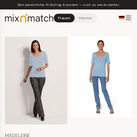
Skip to main content
Dein persönlicher KI-Styling-Assistent — such so, wie du denkst.
Frauen
Männer
MADELEINE