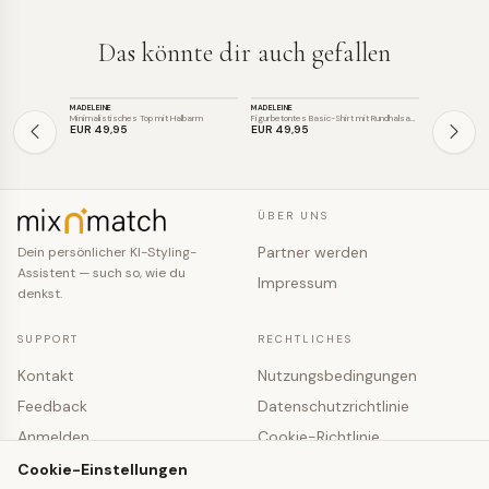
Das könnte dir auch gefallen
TOP
TOP
TOP
MADELEINE
MADELEINE
MEY
Minimalistisches Top mit Halbarm
Figurbetontes Basic-Shirt mit Rundhalsa…
Klassisches F
EUR 49
,95
EUR 49
,95
EUR 29
,95
ÜBER UNS
Partner werden
Dein persönlicher KI-Styling-
Assistent — such so, wie du
Impressum
denkst.
SUPPORT
RECHTLICHES
Kontakt
Nutzungsbedingungen
Feedback
Datenschutzrichtlinie
Anmelden
Cookie-Richtlinie
Registrieren
Cookie-Einstellungen
Cookie-Einstellungen