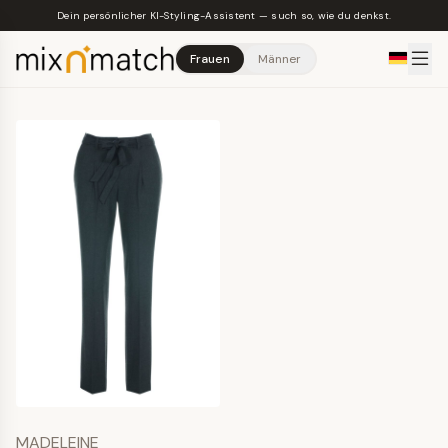
Skip to main content
Dein persönlicher KI-Styling-Assistent — such so, wie du denkst.
Frauen
Männer
MADELEINE