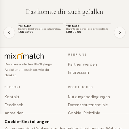
Das könnte dir auch gefallen
HOSE
HOSE
HOSE
TOM TAILOR
TOM TAILOR
NOELLA
SALE
Elegante Bügelfalten-Hose in Knöchellän…
Elegante plissierte Hose in Knöchellänge
Elegante Weit
EUR 69
,99
EUR 69
,99
EUR 49
,9
ÜBER UNS
Partner werden
Dein persönlicher KI-Styling-
Assistent — such so, wie du
Impressum
denkst.
SUPPORT
RECHTLICHES
Kontakt
Nutzungsbedingungen
Feedback
Datenschutzrichtlinie
Anmelden
Cookie-Richtlinie
Registrieren
Cookie-Einstellungen
Cookie-Einstellungen
Wir verwenden Cookies, um dein Erlebnis auf unserer Website