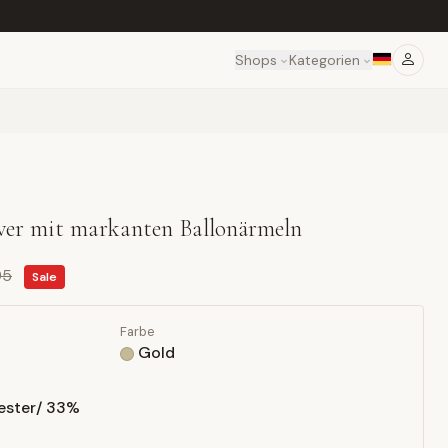
Shops
Kategorien
over mit markanten Ballonärmeln
95
Sale
Farbe
Gold
yester/ 33%