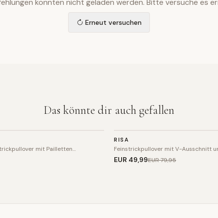
ehlungen konnten nicht geladen werden. Bitte versuche es er
Erneut versuchen
Das könnte dir auch gefallen
STRICK
RISA
SALE
rickpullover mit Pailletten…
Feinstrickpullover mit V-Ausschnitt 
EUR 49
,99
EUR 79
,95