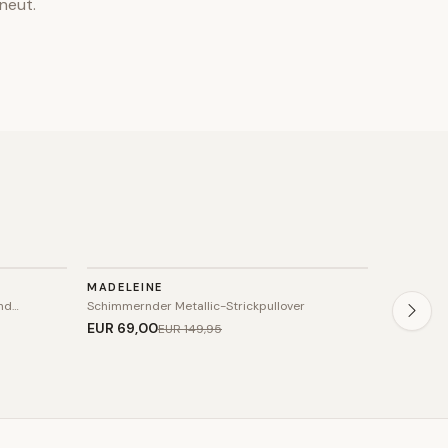
neut.
STRICK
STRIC
MADELEINE
USHA
SALE
SALE
und…
Schimmernder Metallic-Strickpullover
Schimmern
EUR 69
,00
EUR 49
,
EUR 149
,95