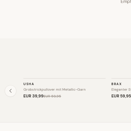
Empf
STRICK
STRICK
USHA
BRAX
SALE
Grobstrickpullover mit Metallic-Garn
Eleganter St
EUR 39
,99
EUR 59
,95
EUR 59
,95