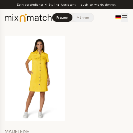
Skip to main content
Dein persönlicher KI-Styling-Assistent — such so, wie du denkst.
Frauen
Männer
MADELEINE