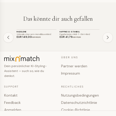
Das könnte dir auch gefallen
KLEID
KLEID
KLEID
MADELEINE
HAPPINESS ISTANBUL
SOAKED IN L
SALE
SALE
SALE
Schmales Kurzarm-Hemdblusenkleid
Figurbetontes Midi-T-Shirt-Kleid
Körpernahes C
EUR 149
,00
EUR 41
,79
EUR 80
,9
EUR 199
,95
EUR 75
,98
ÜBER UNS
Partner werden
Dein persönlicher KI-Styling-
Assistent — such so, wie du
Impressum
denkst.
SUPPORT
RECHTLICHES
Kontakt
Nutzungsbedingungen
Feedback
Datenschutzrichtlinie
Anmelden
Cookie-Richtlinie