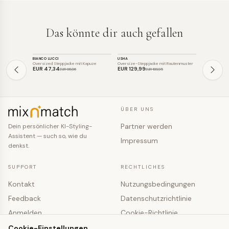
Das könnte dir auch gefallen
JACKE
JACKE
JACKE
BIANCO LUCCI
USHA
BIANCO LUCCI
SALE
SALE
SALE
Oversized Steppjacke mit Kapuze
Oversize-Steppjacke mit Rautenmuster
Übergroße ges
EUR 47
,34
EUR 129
,99
EUR 40
,23
EUR 86
,06
EUR 189
,95
ÜBER UNS
Partner werden
Dein persönlicher KI-Styling-
Assistent — such so, wie du
Impressum
denkst.
SUPPORT
RECHTLICHES
Kontakt
Nutzungsbedingungen
Feedback
Datenschutzrichtlinie
Anmelden
Cookie-Richtlinie
Registrieren
Cookie-Einstellungen
Cookie-Einstellungen