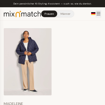
Skip to main content
Dein persönlicher KI-Styling-Assistent — such so, wie du denkst.
Frauen
Männer
MADELEINE