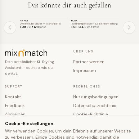
Das könnte dir auch gefallen
BLAZER
BLAZER
BLAZER
MIXRAY
BUGATTI
MIXRAY
SALE
SALE
SALE
Zweireihiger Blazer mit Schal-Detail
Zweireihiger Blazer aus Leinenmischung
Zweireihiger B
EUR 39
,54
EUR 134
,99
EUR 39
,54
EUR 65
,90
EUR 169
,99
ÜBER UNS
Partner werden
Dein persönlicher KI-Styling-
Assistent — such so, wie du
Impressum
denkst.
SUPPORT
RECHTLICHES
Kontakt
Nutzungsbedingungen
Feedback
Datenschutzrichtlinie
Anmelden
Cookie-Richtlinie
Registrieren
Cookie-Einstellungen
Cookie-Einstellungen
Wir verwenden Cookies, um dein Erlebnis auf unserer Website
zu verbessern. Einige Cookies sind notwendig, damit die