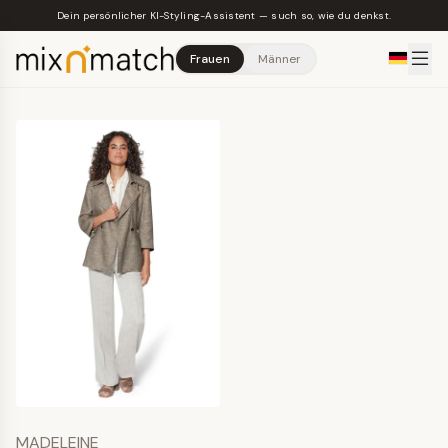
Skip to main content
Dein persönlicher KI-Styling-Assistent — such so, wie du denkst.
Frauen
Männer
MADELEINE