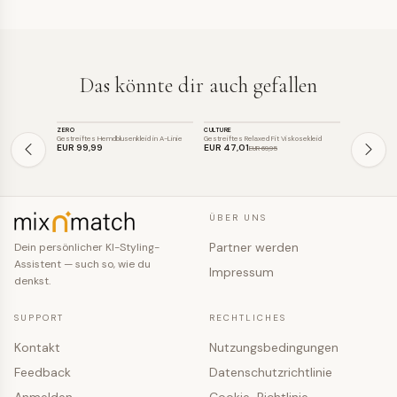
Das könnte dir auch gefallen
KLEID
KLEID
KLEID
ZERO
CULTURE
WHITE STUFF
SALE
Gestreiftes Hemdblusenkleid in A-Linie
Gestreiftes Relaxed Fit Viskosekleid
Gestreiftes J
EUR 99
,99
EUR 47
,01
EUR 36
,0
EUR 69
,95
ÜBER UNS
Partner werden
Dein persönlicher KI-Styling-
Assistent — such so, wie du
Impressum
denkst.
SUPPORT
RECHTLICHES
Kontakt
Nutzungsbedingungen
Feedback
Datenschutzrichtlinie