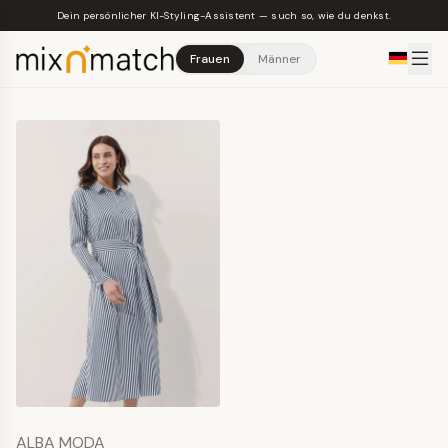
Skip to main content
Dein persönlicher KI-Styling-Assistent — such so, wie du denkst.
Frauen
Männer
ALBA MODA