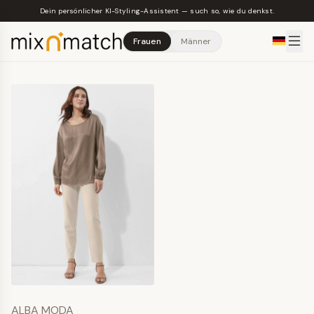
Skip to main content
Dein persönlicher KI-Styling-Assistent — such so, wie du denkst.
Frauen
Männer
ALBA MODA