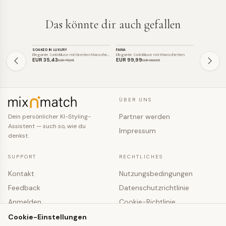
Das könnte dir auch gefallen
TOP
TOP
TOP
SOAKED IN LUXURY
FAINA
FAINA
SALE
SALE
SALE
Elegante Satinbluse mit breiten Mansche…
Elegante Satinbluse mit Manschetten
Elegante Sati
EUR 35
,43
EUR 99
,99
EUR 76
,97
EUR 79
,95
EUR 149
,95
ÜBER UNS
Partner werden
Dein persönlicher KI-Styling-
Assistent — such so, wie du
Impressum
denkst.
SUPPORT
RECHTLICHES
Kontakt
Nutzungsbedingungen
Feedback
Datenschutzrichtlinie
Anmelden
Cookie-Richtlinie
Registrieren
Cookie-Einstellungen
Cookie-Einstellungen