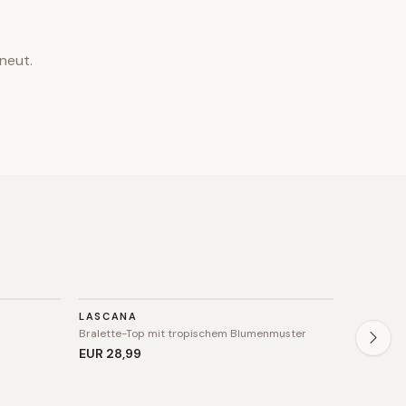
neut.
BADEMODE
BADE
LASCANA
LASCAN
Bralette-Top mit tropischem Blumenmuster
Bikinihos
EUR 28
,99
EUR 34
,