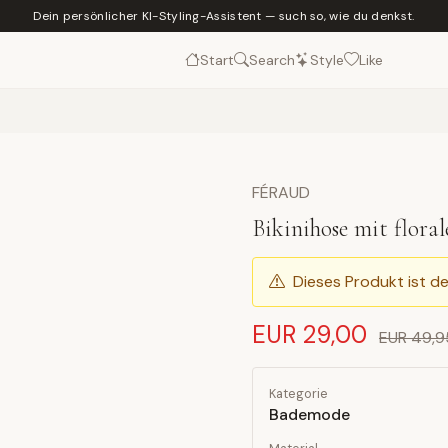
Dein persönlicher KI-Styling-Assistent — such so, wie du denkst.
Start
Search
Style
Like
FÉRAUD
Bikinihose mit flora
Dieses Produkt ist de
EUR 29,00
EUR 49,9
Kategorie
Bademode