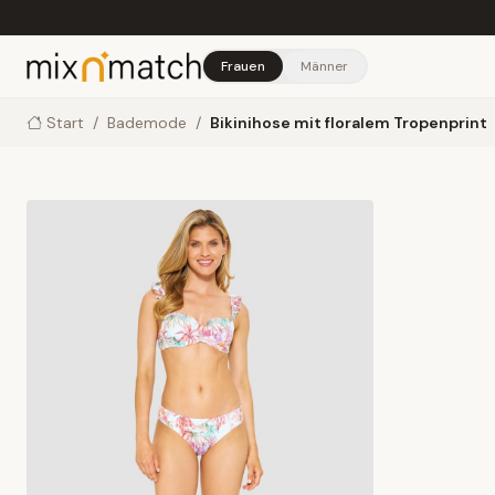
Skip to main content
Frauen
Männer
Start
/
Bademode
/
Bikinihose mit floralem Tropenprint