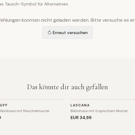
as Tausch-Symbol für Alternativen.
ehlungen konnten nicht geladen werden. Bitte versuche es er
Erneut versuchen
Das könnte dir auch gefallen
ODE
BADEMODE
TUFF
LASCANA
Bikinihose mit Muschelmuster
Bikinihose mit tropischem Muster
0
EUR 34
,99