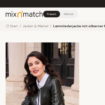
Skip to main content
Frauen
Männer
Start
/
Jacken & Mäntel
/
Lammlederjacke mit silberner