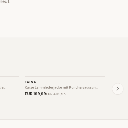
neut.
JACKE
JACKE
FAINA
INFINIT
SALE
SALE
zie…
Kurze Lammlederjacke mit Rundhalsaussch…
Leder-Bik
EUR 199
,99
EUR 154
,
EUR 409
,95