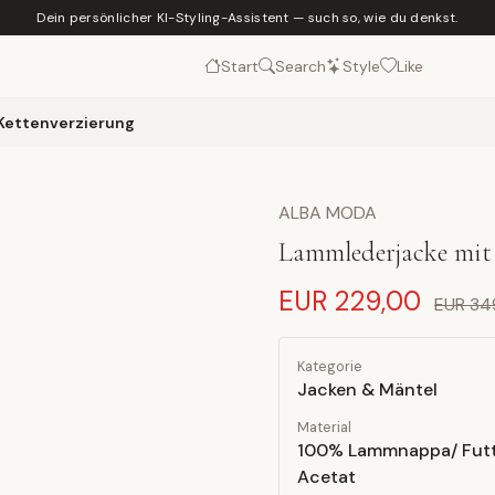
Dein persönlicher KI-Styling-Assistent — such so, wie du denkst.
Start
Search
Style
Like
 Kettenverzierung
ALBA MODA
Lammlederjacke mit 
EUR 229,00
EUR 34
Kategorie
Jacken & Mäntel
Material
100% Lammnappa/ Futt
Acetat