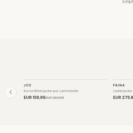
Empf
JACKE
JACKE
JCC
FAINA
SALE
SALE
Kurze Bikerjacke aus Lammleder
Lederjacke 
EUR 159
,95
EUR 275
,
EUR 169
,95