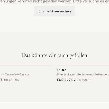
ehlungen konnten nicht geladen werden. Bitte versuche es er
Erneut versuchen
Das könnte dir auch gefallen
JACKE
FAINA
SALE
mit Teddyfell-Besatz
Bikerjacke mit Perlen- und Kettenver
97
EUR 227
,97
EUR 459
,95
EUR 379
,95