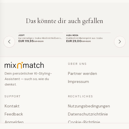
Das könnte dir auch gefallen
KLEID
KLEID
KLEID
JOOP!
ALBA MODA
JOOP!
SALE
SALE
SALE
Kurzärmeliges Scuba-Kleid mit Reißversc…
Etuikleid mit Blumenprint aus Scuba
Minimalistisc
EUR 119
,95
EUR 29
,00
EUR 89
,95
EUR 199
,95
EUR 99
,95
ÜBER UNS
Partner werden
Dein persönlicher KI-Styling-
Assistent — such so, wie du
Impressum
denkst.
SUPPORT
RECHTLICHES
Kontakt
Nutzungsbedingungen
Feedback
Datenschutzrichtlinie
Anmelden
Cookie-Richtlinie