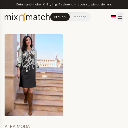
Skip to main content
Dein persönlicher KI-Styling-Assistent — such so, wie du denkst.
Frauen
Männer
ALBA MODA