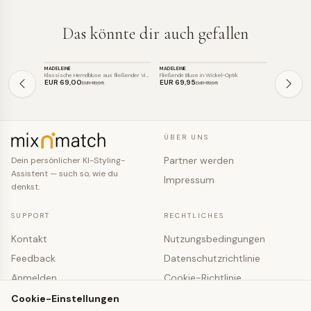
Das könnte dir auch gefallen
TOP
TOP
TOP
MADELEINE
MADELEINE
MADELEINE
SALE
SALE
SALE
Klassische Hemdbluse aus fließender Vis…
Fließende Bluse in Wickel-Optik
Klassische S
EUR 69
,00
EUR 69
,95
EUR 95
,96
EUR 119
,95
EUR 119
,95
ÜBER UNS
Partner werden
Dein persönlicher KI-Styling-
Assistent — such so, wie du
Impressum
denkst.
SUPPORT
RECHTLICHES
Kontakt
Nutzungsbedingungen
Feedback
Datenschutzrichtlinie
Anmelden
Cookie-Richtlinie
Registrieren
Cookie-Einstellungen
Cookie-Einstellungen