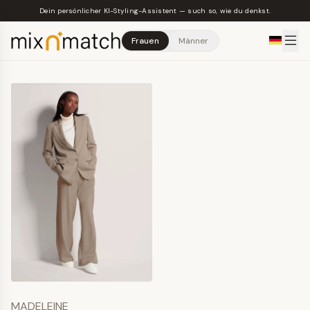
Skip to main content
Dein persönlicher KI-Styling-Assistent — such so, wie du denkst.
Frauen
Männer
MADELEINE