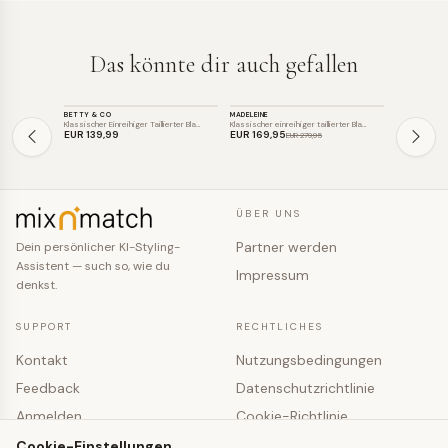
Das könnte dir auch gefallen
BLAZER
BLAZER
BLAZER
BETTY & CO
MADELEINE
MADELEINE
SALE
SALE
Klassischer Einreihiger Taillierter Bla…
Klassischer einreihiger taillierter Bla…
Klassischer Ein
EUR 139
,99
EUR 169
,95
EUR 129
,0
EUR 279
,95
ÜBER UNS
Partner werden
Dein persönlicher KI-Styling-
Assistent — such so, wie du
Impressum
denkst.
SUPPORT
RECHTLICHES
Kontakt
Nutzungsbedingungen
Feedback
Datenschutzrichtlinie
Anmelden
Cookie-Richtlinie
Registrieren
Cookie-Einstellungen
Cookie-Einstellungen