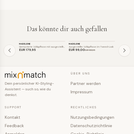
Das könnte dir auch gefallen
HOSE
HOSE
HOSE
MADELEINE
MADELEINE
MADELEINE
SALE
Gemusterte Schlupfhose mit ausgestellte…
Ausgestellte Schlupfhose im Tweed-Look
Ausgestellte 
EUR 179
,95
EUR 99
,00
EUR 139
,9
EUR 189
,95
ÜBER UNS
Partner werden
Dein persönlicher KI-Styling-
Assistent — such so, wie du
Impressum
denkst.
SUPPORT
RECHTLICHES
Kontakt
Nutzungsbedingungen
Feedback
Datenschutzrichtlinie