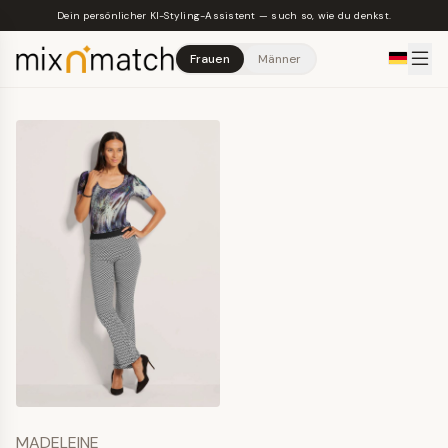
Skip to main content
Dein persönlicher KI-Styling-Assistent — such so, wie du denkst.
Frauen
Männer
MADELEINE