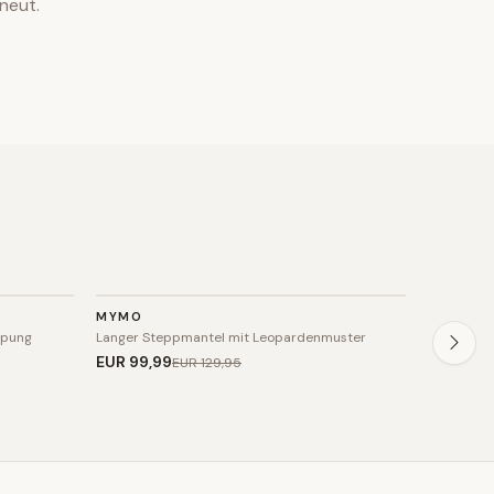
neut.
JACKE
JACKE
MYMO
FAINA
SALE
SALE
ppung
Langer Steppmantel mit Leopardenmuster
Kunstfell
EUR 99
,99
EUR 79
,
EUR 129
,95