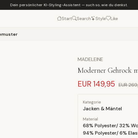
Dein persönlicher KI-Styling-Assistent — such so, wie du denkst.
Start
Search
Style
Like
iemuster
MADELEINE
Moderner Gehrock m
EUR 149,95
EUR 269
Kategorie
Jacken & Mäntel
Material
68% Polyester/ 32% Wol
94% Polyester/ 6% Ela