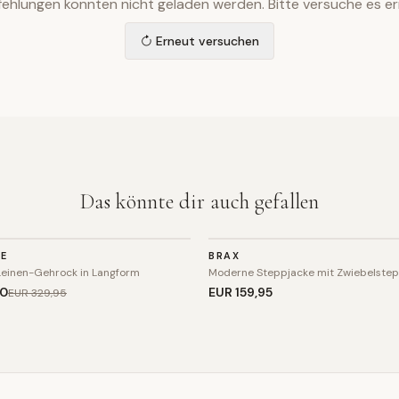
ehlungen konnten nicht geladen werden. Bitte versuche es er
Erneut versuchen
Das könnte dir auch gefallen
JACKE
NE
BRAX
Leinen-Gehrock in Langform
Moderne Steppjacke mit Zwiebelste
00
EUR 159
,95
EUR 329
,95