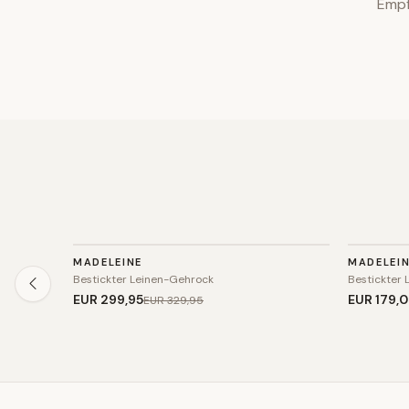
Empf
JACKE
JACKE
MADELEINE
MADELEI
SALE
SALE
Bestickter Leinen-Gehrock
Bestickter 
EUR 299
,95
EUR 179
,
EUR 329
,95