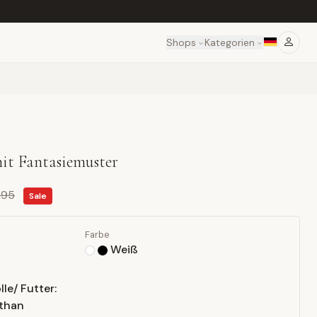
Shops
Kategorien
it Fantasiemuster
,95
Sale
Farbe
Weiß
le/ Futter:
sthan