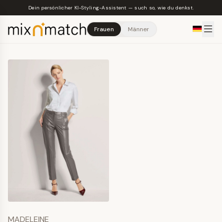
Skip to main content
Dein persönlicher KI-Styling-Assistent — such so, wie du denkst.
Frauen
Männer
MADELEINE