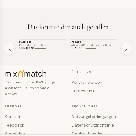
Das könnte dir auch gefallen
HOSE
HOSE
HOSE
MADELEINE
MADELEINE
HICCUP
SALE
SALE
SALE
Kunstlederhose mit Biesen
High-Waist Kunstlederhose mit Biesen
EUR 89
,95
EUR 89
,95
EUR 60
,71
EUR 169
,95
EUR 169
,95
ÜBER UNS
Partner werden
Dein persönlicher KI-Styling-
Assistent — such so, wie du
Impressum
denkst.
SUPPORT
RECHTLICHES
Kontakt
Nutzungsbedingungen
Feedback
Datenschutzrichtlinie
Anmelden
Cookie-Richtlinie