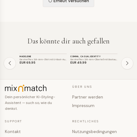
Erneut versuchen
Das könnte dir auch gefallen
TOP
TOP
TOP
MADELEINE
COMMA, CASUAL IDENTITY
CECIL
Gestreiftes 3/4-Arm-Shirt mit U-Boot-Au…
Gestreiftes 3/4-Arm-Oberteil mit Bootau…
Feingestreift
EUR 69
,95
EUR 49
,99
EUR 29
,99
ÜBER UNS
Partner werden
Dein persönlicher KI-Styling-
Assistent — such so, wie du
Impressum
denkst.
SUPPORT
RECHTLICHES
Kontakt
Nutzungsbedingungen