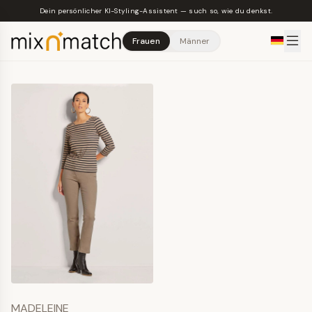
Skip to main content
Dein persönlicher KI-Styling-Assistent — such so, wie du denkst.
Frauen
Männer
MADELEINE