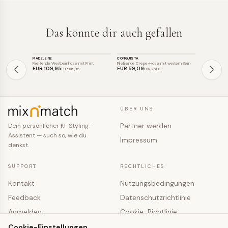
Das könnte dir auch gefallen
HOSE
HOSE
HOSE
MADELEINE
CONQUISTA
KAFFE
SALE
SALE
SALE
Fließende Weitbeinhose mit Print
Fließende Crepe-Hose mit weitem Bein
Fließende Wei
EUR 109
,95
EUR 59
,09
EUR 49
,81
EUR 149
,95
EUR 75
,00
ÜBER UNS
Partner werden
Dein persönlicher KI-Styling-
Assistent — such so, wie du
Impressum
denkst.
SUPPORT
RECHTLICHES
Kontakt
Nutzungsbedingungen
Feedback
Datenschutzrichtlinie
Anmelden
Cookie-Richtlinie
Registrieren
Cookie-Einstellungen
Cookie-Einstellungen