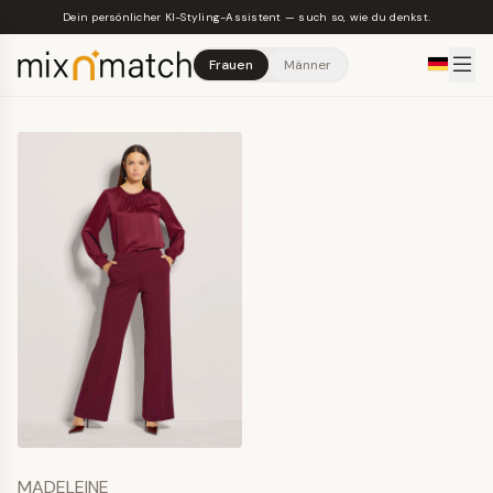
Skip to main content
Dein persönlicher KI-Styling-Assistent — such so, wie du denkst.
Frauen
Männer
MADELEINE