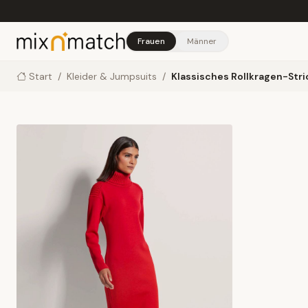
Skip to main content
Frauen
Männer
Start
/
Kleider & Jumpsuits
/
Klassisches Rollkragen-Stri