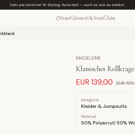
Dein persönlicher KI-Styling-Assistent — such so, wie du denkst.
Start
Search
Style
Like
ckkleid
MADELEINE
Klassisches Rollkrag
EUR 139,00
EUR 199
Kategorie
Kleider & Jumpsuits
Material
50% Polyacryl/ 50% Wo