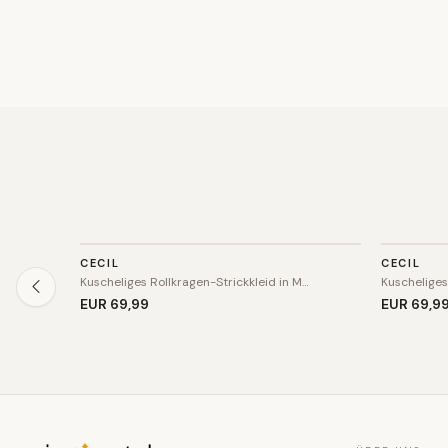
KLEID
KLEID
CECIL
CECIL
Kuscheliges Rollkragen-Strickkleid in M…
Kuscheliges
EUR 69
,99
EUR 69
,9