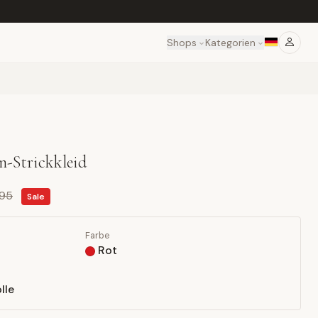
Shops
Kategorien
en-Strickkleid
,95
Sale
Farbe
Rot
lle