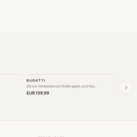
KLEID
KLEID
BUGATTI
INWEAR
SALE
n
Strick-Midikleid mit Rollkragen und Kas…
Lockeres S
EUR 139
,99
EUR 94
,