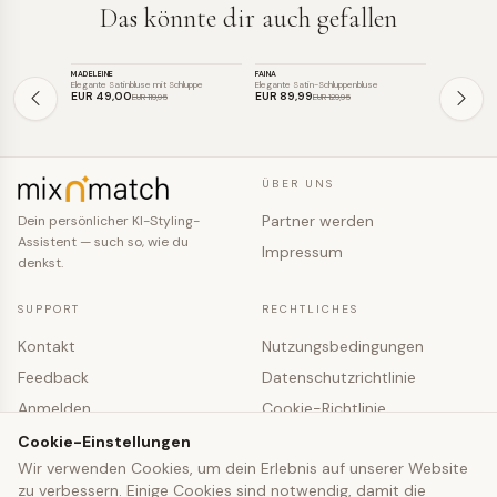
Das könnte dir auch gefallen
TOP
TOP
TOP
MADELEINE
FAINA
FAINA
SALE
SALE
SALE
Elegante Satinbluse mit Schluppe
Elegante Satin-Schluppenbluse
Elegante Sati
EUR 49
,00
EUR 89
,99
EUR 89
,99
EUR 119
,95
EUR 129
,95
ÜBER UNS
Partner werden
Dein persönlicher KI-Styling-
Assistent — such so, wie du
Impressum
denkst.
SUPPORT
RECHTLICHES
Kontakt
Nutzungsbedingungen
Feedback
Datenschutzrichtlinie
Anmelden
Cookie-Richtlinie
Registrieren
Cookie-Einstellungen
Cookie-Einstellungen
Wir verwenden Cookies, um dein Erlebnis auf unserer Website
zu verbessern. Einige Cookies sind notwendig, damit die