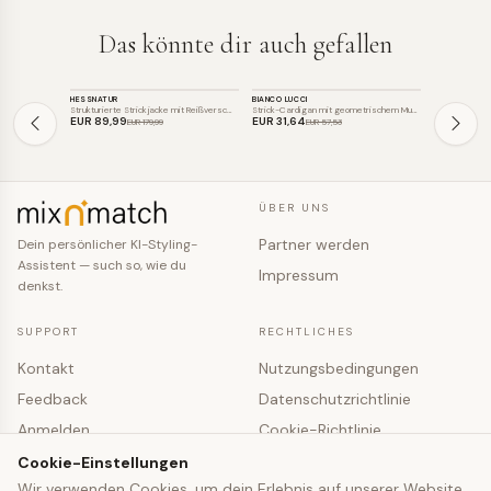
Das könnte dir auch gefallen
STRICK
STRICK
STRICK
HESSNATUR
BIANCO LUCCI
BIANCO LUCCI
SALE
SALE
SALE
Strukturierte Strickjacke mit Reißversc…
Strick-Cardigan mit geometrischem Muster
EUR 89
,99
EUR 31
,64
EUR 32
,11
EUR 179
,99
EUR 57
,53
EU
ÜBER UNS
Partner werden
Dein persönlicher KI-Styling-
Assistent — such so, wie du
Impressum
denkst.
SUPPORT
RECHTLICHES
Kontakt
Nutzungsbedingungen
Feedback
Datenschutzrichtlinie
Anmelden
Cookie-Richtlinie
Registrieren
Cookie-Einstellungen
Cookie-Einstellungen
Wir verwenden Cookies, um dein Erlebnis auf unserer Website