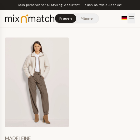
Skip to main content
Dein persönlicher KI-Styling-Assistent — such so, wie du denkst.
Frauen
Männer
MADELEINE