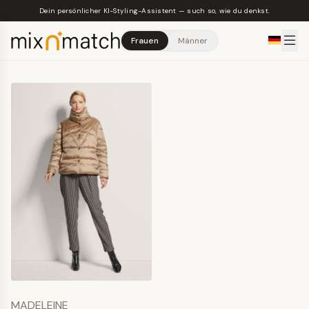
Skip to main content
Dein persönlicher KI-Styling-Assistent — such so, wie du denkst.
Frauen
Männer
MADELEINE