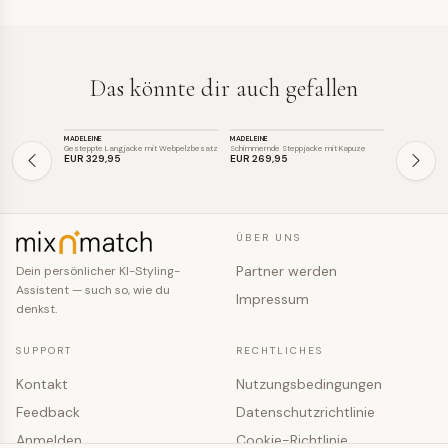
Das könnte dir auch gefallen
JACKE
JACKE
JACKE
MADELEINE
MADELEINE
BLAUER
SALE
Gesteppte Langjacke mit Webpelzbesatz
Schimmernde Steppjacke mit Kapuze
EUR 329
,95
EUR 269
,95
EUR 309
,
ÜBER UNS
Partner werden
Dein persönlicher KI-Styling-
Assistent — such so, wie du
Impressum
denkst.
SUPPORT
RECHTLICHES
Kontakt
Nutzungsbedingungen
Feedback
Datenschutzrichtlinie
Anmelden
Cookie-Richtlinie