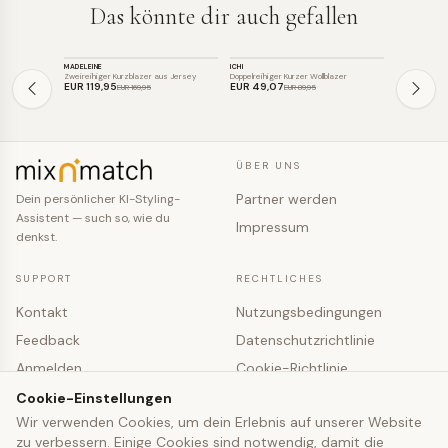
Das könnte dir auch gefallen
BLAZER
BLAZER
BLAZER
MADELEINE
ICHI
BENU
SALE
SALE
SALE
Zweireihiger Kurzblazer aus Jersey
Doppelreihiger Kurzer Wollblazer
Zweireihiger k
EUR 119
,95
EUR 49
,07
EUR 215
,2
EUR 169
,95
EUR 89
,95
ÜBER UNS
Partner werden
Dein persönlicher KI-Styling-
Assistent — such so, wie du
Impressum
denkst.
SUPPORT
RECHTLICHES
Kontakt
Nutzungsbedingungen
Feedback
Datenschutzrichtlinie
Anmelden
Cookie-Richtlinie
Registrieren
Cookie-Einstellungen
Cookie-Einstellungen
Wir verwenden Cookies, um dein Erlebnis auf unserer Website
zu verbessern. Einige Cookies sind notwendig, damit die