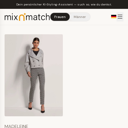
Skip to main content
Dein persönlicher KI-Styling-Assistent — such so, wie du denkst.
Frauen
Männer
MADELEINE