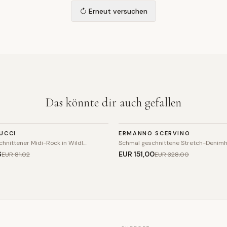
Erneut versuchen
Das könnte dir auch gefallen
HOSE
UCCI
ERMANNO SCERVINO
SALE
hnittener Midi-Rock in Wildl…
Schmal geschnittene Stretch-Denim
6
EUR 151
,00
EUR 81
,02
EUR 328
,00