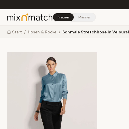
Skip to main content
Frauen
Männer
Start
/
Hosen & Röcke
/
Schmale Stretchhose in Velours