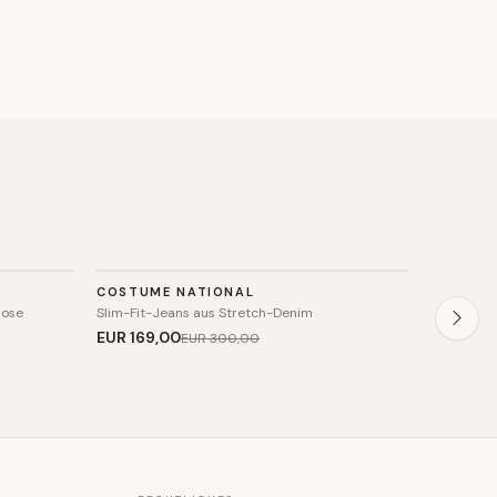
HOSE
HOSE
COSTUME NATIONAL
NORTH S
SALE
SALE
hose
Slim-Fit-Jeans aus Stretch-Denim
Schmale S
EUR 169
,00
EUR 60
,
EUR 300
,00