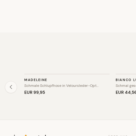
HOSE
HOSE
MADELEINE
BIANCO L
SALE
Schmale Schlupfhose in Veloursleder-Opt…
Schmal gesc
EUR 99
,95
EUR 44
,5