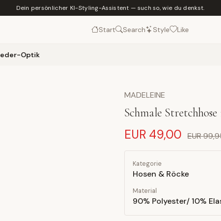
Dein persönlicher KI-Styling-Assistent — such so, wie du denkst.
Start
Search
Style
Like
leder-Optik
MADELEINE
Schmale Stretchhose 
EUR 49,00
EUR 99,9
Kategorie
Hosen & Röcke
Material
90% Polyester/ 10% El