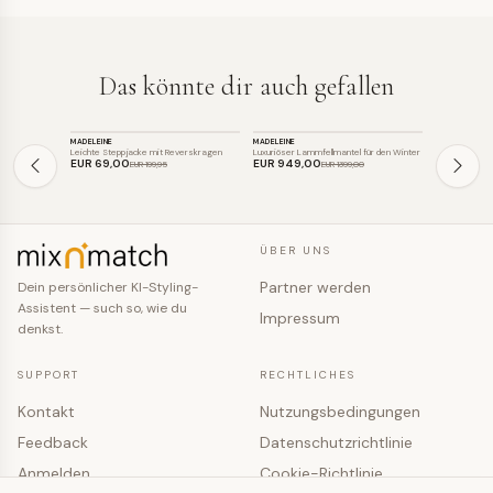
Das könnte dir auch gefallen
JACKE
JACKE
JACKE
MADELEINE
MADELEINE
MADELEINE
SALE
SALE
SALE
Leichte Steppjacke mit Reverskragen
Luxuriöser Lammfellmantel für den Winter
Eleganter Kur
EUR 69
,00
EUR 949
,00
EUR 69
,0
EUR 199
,95
EUR 1399
,00
ÜBER UNS
Partner werden
Dein persönlicher KI-Styling-
Assistent — such so, wie du
Impressum
denkst.
SUPPORT
RECHTLICHES
Kontakt
Nutzungsbedingungen
Feedback
Datenschutzrichtlinie
Anmelden
Cookie-Richtlinie