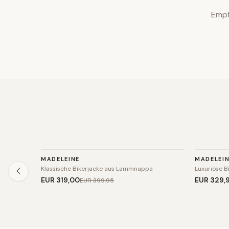
Empf
JACKE
JACKE
MADELEINE
MADELEI
SALE
SALE
Klassische Bikerjacke aus Lammnappa
Luxuriöse 
EUR 319
,00
EUR 329
,
EUR 399
,95