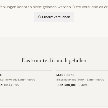
ehlungen konnten nicht geladen werden. Bitte versuche es er
Erneut versuchen
Das könnte dir auch gefallen
JACKE
NE
MADELEINE
SALE
Bikerjacke aus Lammnappa
Bikerjacke aus feinem Lammnappa
95
EUR 399
,95
EUR 449
,95
EUR 469
,95