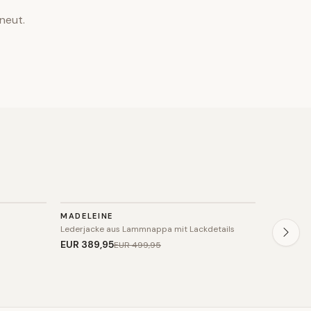
neut.
JACKE
JACKE
MADELEINE
INFINIT
SALE
SALE
Lederjacke aus Lammnappa mit Lackdetails
Elegante 
EUR 389
,95
EUR 154
,
EUR 499
,95