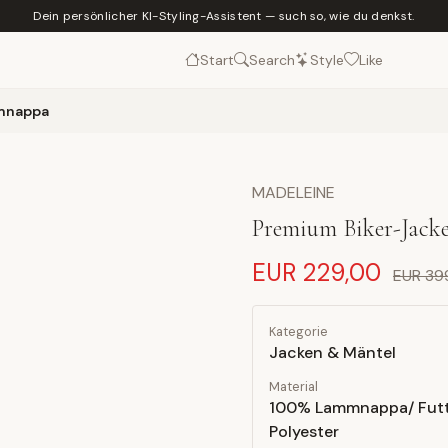
Dein persönlicher KI-Styling-Assistent — such so, wie du denkst.
Start
Search
Style
Like
mnappa
MADELEINE
Premium Biker-Jac
EUR 229,00
EUR 39
Kategorie
Jacken & Mäntel
Material
100% Lammnappa/ Futt
Polyester