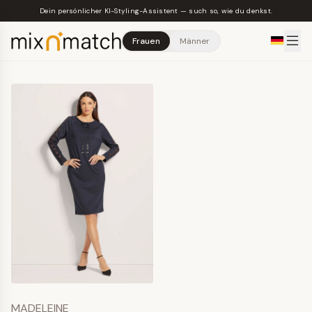
Skip to main content
Dein persönlicher KI-Styling-Assistent — such so, wie du denkst.
Frauen
Männer
MADELEINE