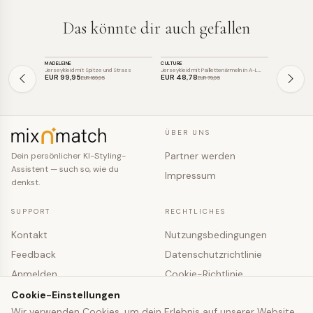
Das könnte dir auch gefallen
KLEID
KLEID
KLEID
MADELEINE
CULTURE
LOVE MOSCHI
SALE
SALE
SALE
Jerseykleid mit Spitze und Strass
Jerseykleid mit Paillettenärmeln in A-L…
Verziertes La
EUR 99
,95
EUR 48
,78
EUR 139
,0
EUR 169
,95
EUR 79
,95
ÜBER UNS
Partner werden
Dein persönlicher KI-Styling-
Assistent — such so, wie du
Impressum
denkst.
SUPPORT
RECHTLICHES
Kontakt
Nutzungsbedingungen
Feedback
Datenschutzrichtlinie
Anmelden
Cookie-Richtlinie
Registrieren
Cookie-Einstellungen
Cookie-Einstellungen
Wir verwenden Cookies, um dein Erlebnis auf unserer Website