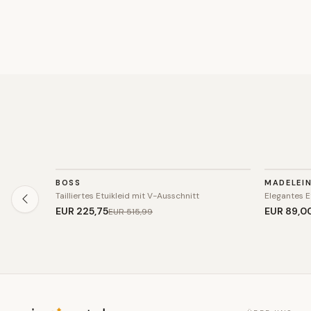
KLEID
KLEID
BOSS
MADELEI
SALE
SALE
Tailliertes Etuikleid mit V-Ausschnitt
Elegantes E
EUR 225
,75
EUR 89
,0
EUR 515
,99