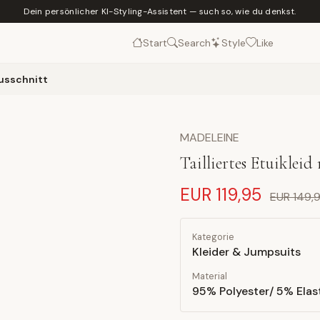
Dein persönlicher KI-Styling-Assistent — such so, wie du denkst.
Start
Search
Style
Like
Ausschnitt
MADELEINE
Tailliertes Etuiklei
EUR 119,95
EUR 149,
Kategorie
Kleider & Jumpsuits
Material
95% Polyester/ 5% Ela