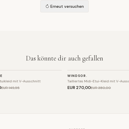
Erneut versuchen
Das könnte dir auch gefallen
KLEID
NE
WINDSOR.
SALE
tuikleid mit V-Ausschnitt
Tailliertes Midi-Etui-Kleid mit V-Auss
0
EUR 270
,00
EUR 149
,95
EUR 380
,00