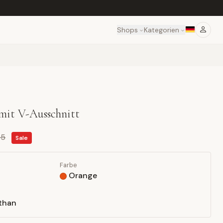
Shops
Kategorien
d mit V-Ausschnitt
95
Sale
Farbe
Orange
sthan