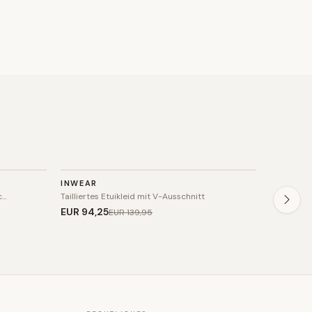
KLEID
KLEID
INWEAR
S&J WE
SALE
SALE
c…
Tailliertes Etuikleid mit V-Ausschnitt
Taillierte
EUR 94
,25
EUR 51
,0
EUR 139
,95